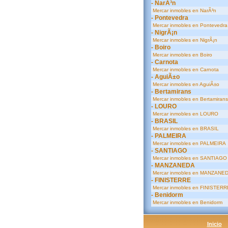
- NarÃ³n
Mercar inmobles en NarÃ³n
- Pontevedra
Mercar inmobles en Pontevedra
- NigrÃ¡n
Mercar inmobles en NigrÃ¡n
- Boiro
Mercar inmobles en Boiro
- Carnota
Mercar inmobles en Carnota
- AguiÃ±o
Mercar inmobles en AguiÃ±o
- Bertamirans
Mercar inmobles en Bertamirans
- LOURO
Mercar inmobles en LOURO
- BRASIL
Mercar inmobles en BRASIL
- PALMEIRA
Mercar inmobles en PALMEIRA
- SANTIAGO
Mercar inmobles en SANTIAGO
- MANZANEDA
Mercar inmobles en MANZANE
- FINISTERRE
Mercar inmobles en FINISTERR
- Benidorm
Mercar inmobles en Benidorm
Inicio