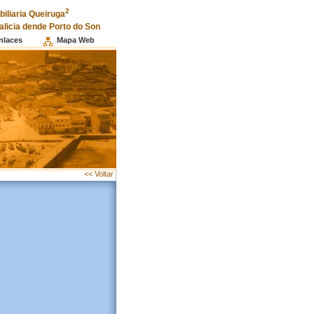
2
iliaria Queiruga
alicia dende Porto do Son
nlaces
Mapa Web
<< Voltar