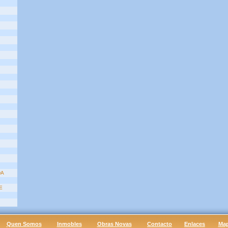
DA
E
Quen Somos
Inmobles
Obras Novas
Contacto
Enlaces
Ma