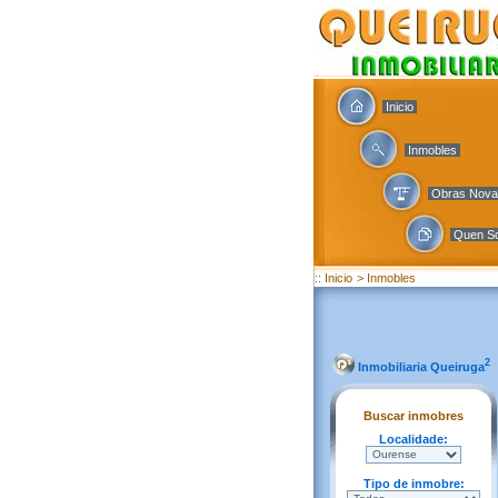
Inicio
Inmobles
Obras Nov
Quen S
:: Inicio
> Inmobles
2
Inmobiliaria Queiruga
Buscar inmobres
Localidade:
Tipo de inmobre: