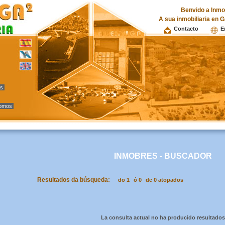
Benvido a Inmob
A sua inmobiliaria en G
Contacto
E
as
omos
INMOBRES - BUSCADOR
Resultados da búsqueda:
do 1
ó 0
de 0 atopados
La consulta actual no ha producido resultados