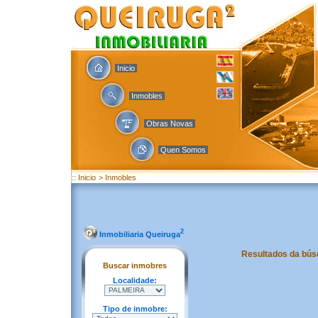
Inicio
Inmobles
Obras Novas
Quen Somos
:: Inicio
> Inmobles
2
Inmobiliaria Queiruga
Resultados da bús
Buscar inmobres
Localidade:
Tipo de inmobre: