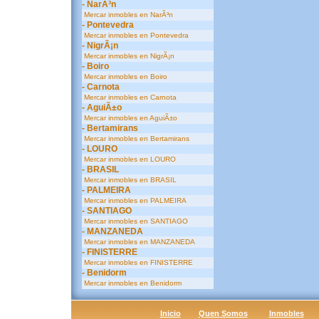
- NarÃ³n
Mercar inmobles en NarÃ³n
- Pontevedra
Mercar inmobles en Pontevedra
- NigrÃ¡n
Mercar inmobles en NigrÃ¡n
- Boiro
Mercar inmobles en Boiro
- Carnota
Mercar inmobles en Carnota
- AguiÃ±o
Mercar inmobles en AguiÃ±o
- Bertamirans
Mercar inmobles en Bertamirans
- LOURO
Mercar inmobles en LOURO
- BRASIL
Mercar inmobles en BRASIL
- PALMEIRA
Mercar inmobles en PALMEIRA
- SANTIAGO
Mercar inmobles en SANTIAGO
- MANZANEDA
Mercar inmobles en MANZANEDA
- FINISTERRE
Mercar inmobles en FINISTERRE
- Benidorm
Mercar inmobles en Benidorm
Inicio
Quen Somos
Inmobles