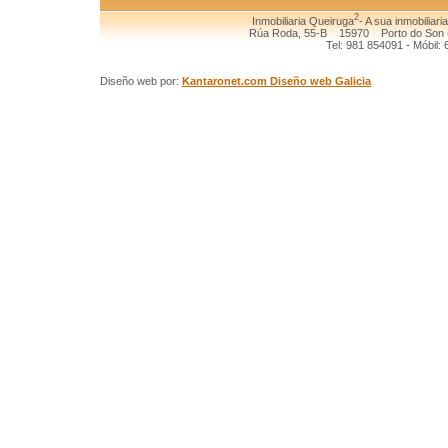
2
Inmobiliaria Queiruga
- A sua inmobiliari
Rúa Roda, 55-B 15970 Porto do Son (
Tel: 981 854091 - Móbil:
Diseño web por:
Kantaronet.com Diseño web Galicia