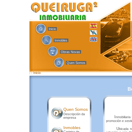
Inicio
Inmobles
Obras Novas
Quen Somos
:: Inicio
B
Quen Somos
Descripción da
I
nmobiliaria
empresa
promoción e xestió
Inmobles
U
bicada n
Carteira de