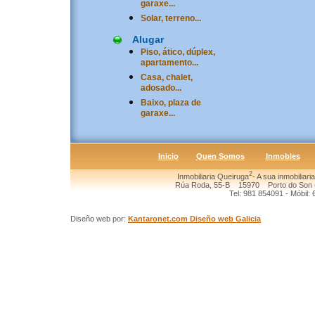
garaxe...
Solar, terreno...
Alugar
Piso, ático, dúplex,
apartamento...
Casa, chalet,
adosado...
Baixo, plaza de
garaxe...
Inicio
Quen Somos
Inmobles
2
Inmobiliaria Queiruga
- A sua inmobiliari
Rúa Roda, 55-B 15970 Porto do Son (
Tel: 981 854091 - Móbil:
Diseño web por:
Kantaronet.com Diseño web Galicia