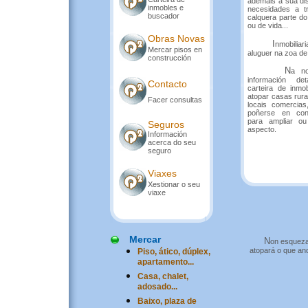
ademáis a súa di
inmobles e
necesidades a t
buscador
calquera parte do
ou de vida...
Obras Novas
I
nmobiliar
Mercar pisos en
aluguer na zoa de
construcción
N
a n
información de
Contacto
carteira de inmo
atopar casas rurai
Facer consultas
locais comercias
poñerse en con
para ampliar ou
Seguros
aspecto.
Información
acerca do seu
seguro
Viaxes
Xestionar o seu
viaxe
Mercar
N
on esqueza
atopará o que an
Piso, ático, dúplex,
apartamento...
Casa, chalet,
adosado...
Baixo, plaza de