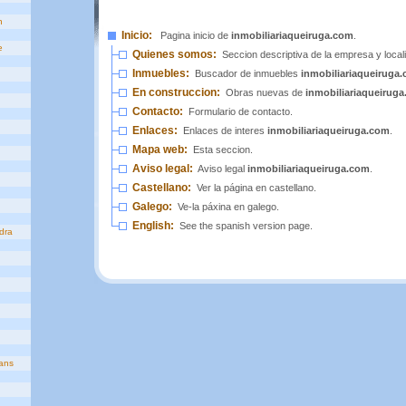
n
Inicio:
Pagina inicio de
inmobiliariaqueiruga.com
.
e
Quienes somos:
Seccion descriptiva de la empresa y local
Inmuebles:
Buscador de inmuebles
inmobiliariaqueiruga
En construccion:
Obras nuevas de
inmobiliariaqueirug
Contacto:
Formulario de contacto.
Enlaces:
Enlaces de interes
inmobiliariaqueiruga.com
.
Mapa web:
Esta seccion.
Aviso legal:
Aviso legal
inmobiliariaqueiruga.com
.
Castellano:
Ver la página en castellano.
Galego:
Ve-la páxina en galego.
English:
See the spanish version page.
dra
ans