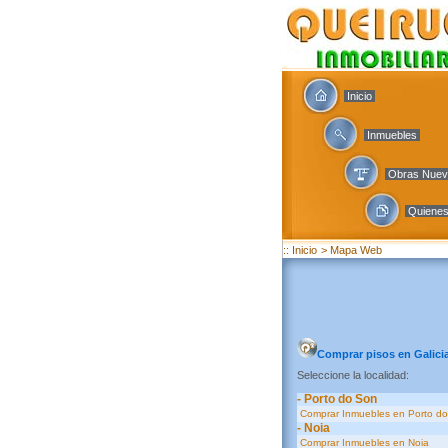
Inicio
Inmuebles
Obras Nue
Quiene
:: Inicio
> Mapa Web
Comprar pisos en Galici
Seleccione la localidad:
- Porto do Son
Comprar Inmuebles en Porto d
- Noia
Comprar Inmuebles en Noia