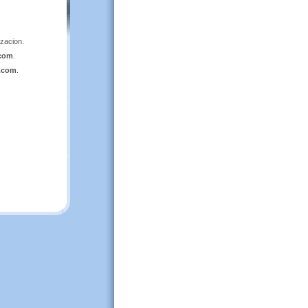
izacion.
.com
.
a.com
.