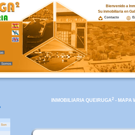
Bienvenido a Inm
Su inmobiliaria en Ga
Contacto
E
vas
s Somos
2
INMOBILIARIA QUEIRUGA
- MAPA
a
o Son