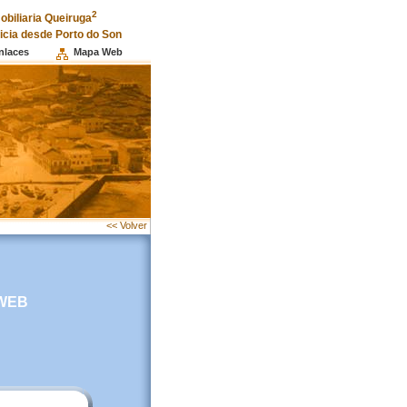
2
obiliaria Queiruga
licia desde Porto do Son
nlaces
Mapa Web
<< Volver
 WEB