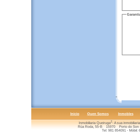
Garanti
Inicio
Quen Somos
Inmobles
2
Inmobiliaria Queiruga
- A sua inmobiliari
Rúa Roda, 55-B 15970 Porto do Son (
Tel: 981 854091 - Móbil: