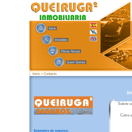
Inicio
Inmobles
Obras Novas
Quen Somos
:: Inicio
> Contacto
In
S
olicite
C
ubra o
Exemplos de seguros: