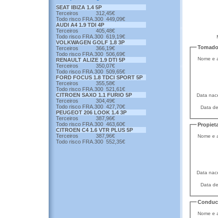
SEAT IBIZA 1.4 5P
Terceiros 312,45€
Todo risco FRA.300 449,09€
AUDI A4 1.9 TDI 4P
Terceiros 405,48€
Todo risco FRA.300 619,19€
VOLKWAGEN GOLF 1.8 3P
Tomado
Terceiros 366,19€
Todo risco FRA.300 506,69€
Nome e a
RENAULT ALIZE 1.9 DTI 5P
Terceiros 350,07€
Todo risco FRA.300 509,65€
FORD FOCUS 1.8 TDCI SPORT 5P
Terceiros 355,58€
Todo risco FRA.300 521,61€
CITROEN SAXO 1.1 FURIO 5P
Data nac
Terceiros 304,49€
Todo risco FRA.300 427,70€
Data de
PEUGEOT 206 LOOK 1.4 3P
Terceiros 387,96€
Todo risco FRA.300 463,60€
Propieta
CITROEN C4 1.6 VTR PLUS 5P
Terceiros 387,96€
Nome e a
Todo risco FRA.300 552,35€
Data nac
Data de
Conduc
Nome e a