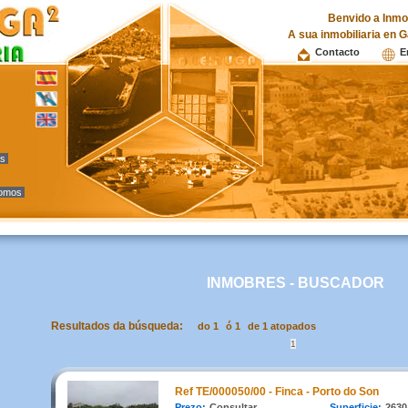
Benvido a Inmob
A sua inmobiliaria en G
Contacto
E
as
omos
INMOBRES - BUSCADOR
Resultados da búsqueda:
do 1
ó 1
de 1 atopados
1
Ref TE/000050/00 - Finca - Porto do Son
Prezo:
Consultar
Superficie:
2630