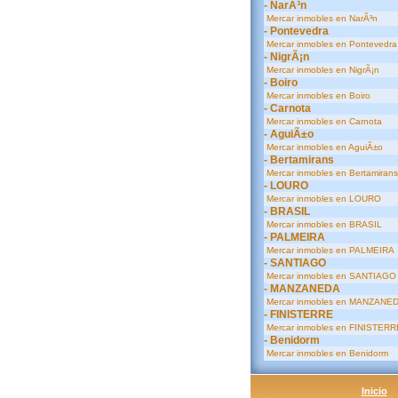
- NarÃ³n
Mercar inmobles en NarÃ³n
- Pontevedra
Mercar inmobles en Pontevedra
- NigrÃ¡n
Mercar inmobles en NigrÃ¡n
- Boiro
Mercar inmobles en Boiro
- Carnota
Mercar inmobles en Carnota
- AguiÃ±o
Mercar inmobles en AguiÃ±o
- Bertamirans
Mercar inmobles en Bertamirans
- LOURO
Mercar inmobles en LOURO
- BRASIL
Mercar inmobles en BRASIL
- PALMEIRA
Mercar inmobles en PALMEIRA
- SANTIAGO
Mercar inmobles en SANTIAGO
- MANZANEDA
Mercar inmobles en MANZANE
- FINISTERRE
Mercar inmobles en FINISTERR
- Benidorm
Mercar inmobles en Benidorm
Inicio