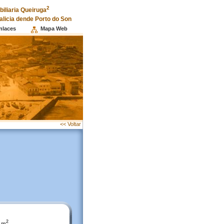
2
iliaria Queiruga
alicia dende Porto do Son
nlaces
Mapa Web
<< Voltar
2
 m