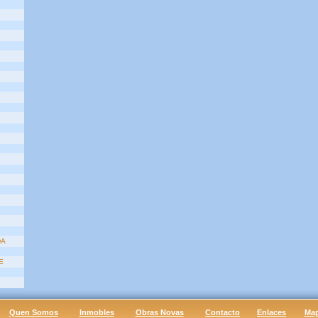
DA
E
Quen Somos
Inmobles
Obras Novas
Contacto
Enlaces
Ma