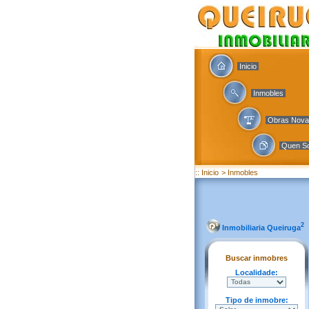
Inicio
Inmobles
Obras Nov
Quen S
:: Inicio
> Inmobles
2
Inmobiliaria Queiruga
Buscar inmobres
Localidade:
Tipo de inmobre: