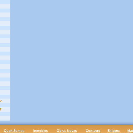
DA
E
Quen Somos
Inmobles
Obras Novas
Contacto
Enlaces
Ma