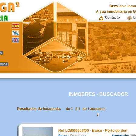
Benvido a Inmob
A sua inmobiliaria en G
Contacto
E
as
omos
INMOBRES - BUSCADOR
Resultados da búsqueda:
do 1
ó 1
de 1 atopados
1
Ref LO/000003/00 - Baixo - Porto do Son
Prezo:
Consultar
Superficie:
180