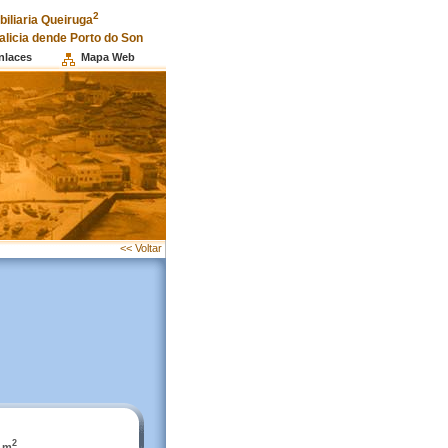
2
iliaria Queiruga
alicia dende Porto do Son
nlaces
Mapa Web
<< Voltar
2
 m