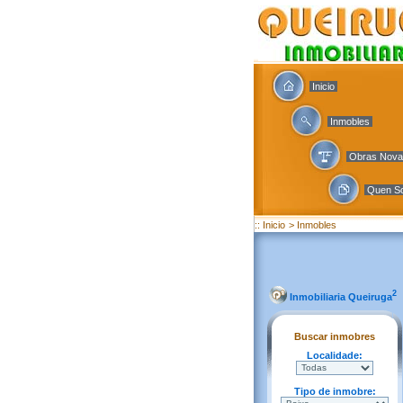
Inicio
Inmobles
Obras Nov
Quen S
:: Inicio
> Inmobles
2
Inmobiliaria Queiruga
Buscar inmobres
Localidade:
Tipo de inmobre: