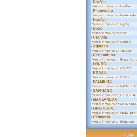
- NarÃ³n
Mercar inmobles en NarÃ³n
- Pontevedra
Mercar inmobles en Pontevedra
- NigrÃ¡n
Mercar inmobles en NigrÃ¡n
- Boiro
Mercar inmobles en Boiro
- Carnota
Mercar inmobles en Carnota
- AguiÃ±o
Mercar inmobles en AguiÃ±o
- Bertamirans
Mercar inmobles en Bertamirans
- LOURO
Mercar inmobles en LOURO
- BRASIL
Mercar inmobles en BRASIL
- PALMEIRA
Mercar inmobles en PALMEIRA
- SANTIAGO
Mercar inmobles en SANTIAGO
- MANZANEDA
Mercar inmobles en MANZANE
- FINISTERRE
Mercar inmobles en FINISTERR
- Benidorm
Mercar inmobles en Benidorm
Inicio