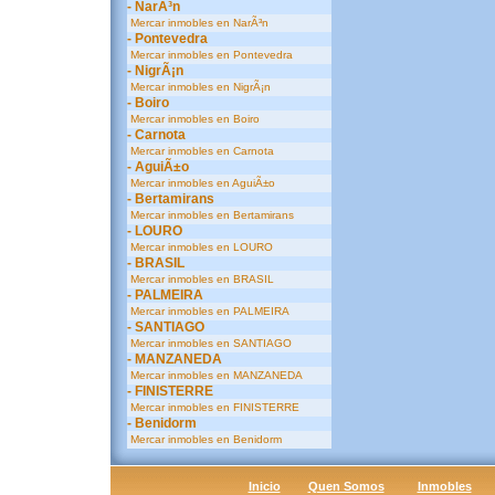
- NarÃ³n
Mercar inmobles en NarÃ³n
- Pontevedra
Mercar inmobles en Pontevedra
- NigrÃ¡n
Mercar inmobles en NigrÃ¡n
- Boiro
Mercar inmobles en Boiro
- Carnota
Mercar inmobles en Carnota
- AguiÃ±o
Mercar inmobles en AguiÃ±o
- Bertamirans
Mercar inmobles en Bertamirans
- LOURO
Mercar inmobles en LOURO
- BRASIL
Mercar inmobles en BRASIL
- PALMEIRA
Mercar inmobles en PALMEIRA
- SANTIAGO
Mercar inmobles en SANTIAGO
- MANZANEDA
Mercar inmobles en MANZANEDA
- FINISTERRE
Mercar inmobles en FINISTERRE
- Benidorm
Mercar inmobles en Benidorm
Inicio
Quen Somos
Inmobles