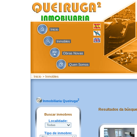
Inicio
Inmobles
Obras Novas
Quen Somos
:: Inicio
> Inmobles
2
Inmobiliaria Queiruga
Resultados da búsqu
Buscar inmobres
Localidade:
Tipo de inmobre: