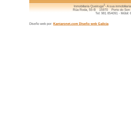
2
Inmobiliaria Queiruga
- A sua inmobiliari
Rúa Roda, 55-B 15970 Porto do Son (
Tel: 981 854091 - Móbil:
Diseño web por:
Kantaronet.com Diseño web Galicia