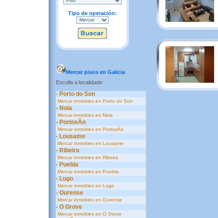
Tipo de operación:
Mercar pisos en Galicia
Escolla a localidade:
- Porto do Son
Mercar inmobles en Porto do Son
- Noia
Mercar inmobles en Noia
- PortosÃ­n
Mercar inmobles en PortosÃ­n
- Lousame
Mercar inmobles en Lousame
- Ribeira
Mercar inmobles en Ribeira
- Puebla
Mercar inmobles en Puebla
- Lugo
Mercar inmobles en Lugo
- Ourense
Mercar inmobles en Ourense
- O Grove
Mercar inmobles en O Grove