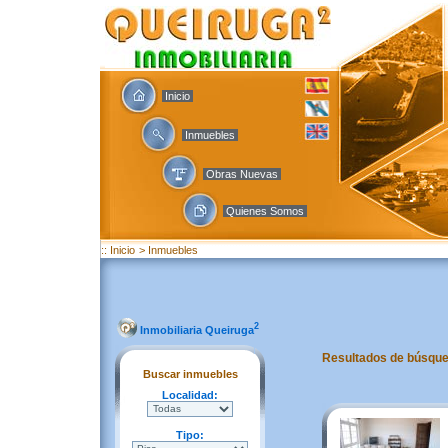
Inicio
Inmuebles
Obras Nuevas
Quienes Somos
:: Inicio
> Inmuebles
2
Inmobiliaria Queiruga
Resultados de búsqu
Buscar inmuebles
Localidad:
Tipo: