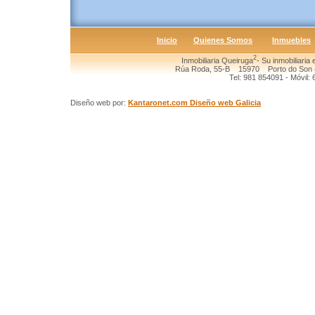
Inicio
Quienes Somos
Inmuebles
2
Inmobiliaria Queiruga
- Su inmobiliaria
Rúa Roda, 55-B 15970 Porto do Son (
Tel: 981 854091 - Móvil:
Diseño web por:
Kantaronet.com Diseño web Galicia