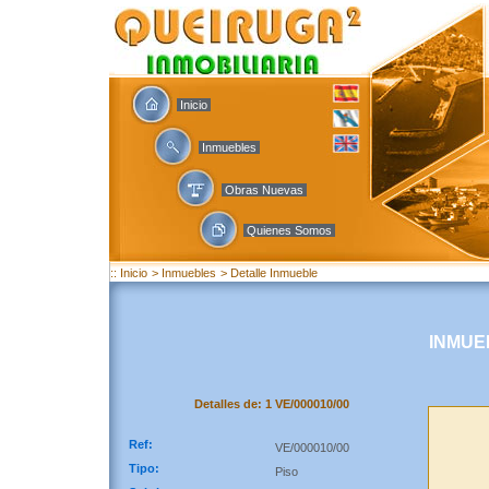
Inicio
Inmuebles
Obras Nuevas
Quienes Somos
:: Inicio
> Inmuebles
> Detalle Inmueble
INMUE
Detalles de: 1 VE/000010/00
Ref:
VE/000010/00
Tipo:
Piso