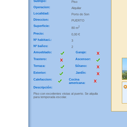
Subtipo:
Piso
Operacion:
Alquilar
Localidad:
Porto do Son
Direccion:
PUERTO
Superficie:
2
80 m
Precio:
0,00 €
Nº habitaci.:
3
Nº baños:
2
Amueblado:
Garaje:
Trastero:
Ascensor:
Terraza:
Sótano:
Exterior:
Jardín:
Calefaccion:
Cocina
americana:
Descripción:
Piso con excelentes vistas al puerto. Se alquila
para temporada escolar.