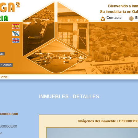
Bienvenido a Inm
Su inmobiliaria en Ga
Contacto
E
vas
s Somos
mueble
INMUEBLES - DETALLES
O/000003/00
Imágenes del inmueble LO/000003/0
/000003/00
jo