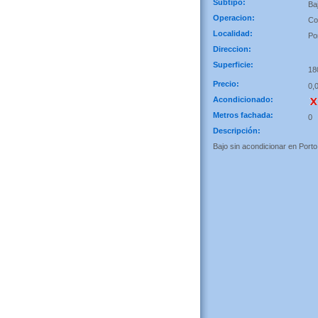
Subtipo:
Ba
Operacion:
Co
Localidad:
Po
Direccion:
Superficie:
18
Precio:
0,
Acondicionado:
Metros fachada:
0
Descripción:
Bajo sin acondicionar en Port