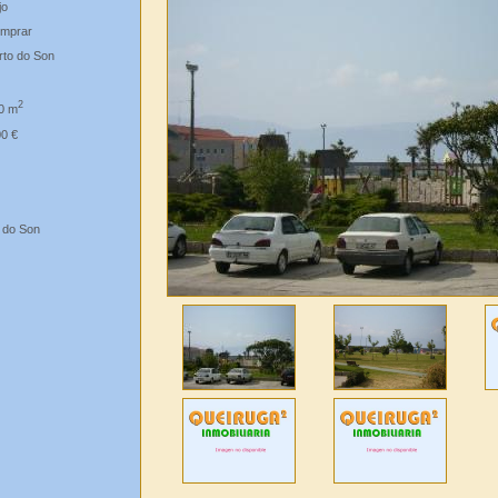
jo
mprar
rto do Son
2
0 m
00 €
o do Son