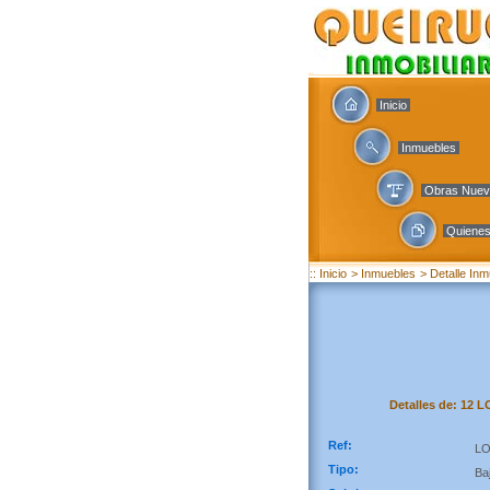
Inicio
Inmuebles
Obras Nue
Quiene
:: Inicio
> Inmuebles
> Detalle In
Detalles de: 12 L
Ref:
LO
Tipo:
Ba