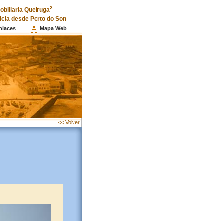
2
obiliaria Queiruga
licia desde Porto do Son
nlaces
Mapa Web
<< Volver
0